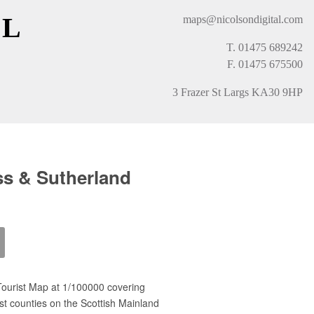
AL
maps@nicolsondigital.com
T. 01475 689242
F. 01475 675500
3 Frazer St Largs KA30 9HP