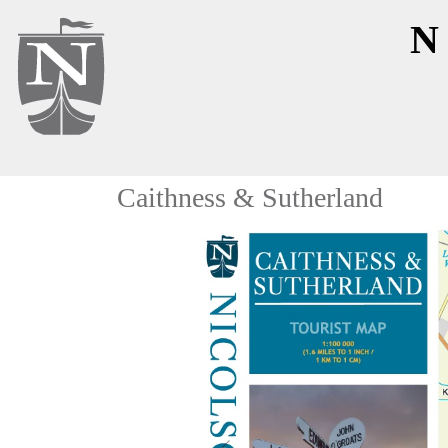
N
Caithness & Sutherland