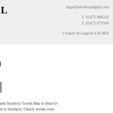
AL
maps@nicolsondigital.com
T. 01475 689242
F. 01475 675500
3 Frazer St Largs KA30 9HP